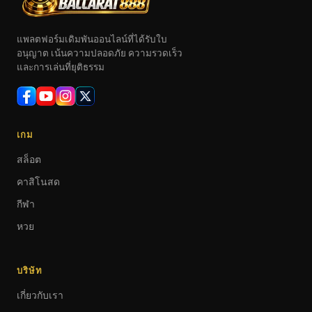
แพลตฟอร์มเดิมพันออนไลน์ที่ได้รับใบ
อนุญาต เน้นความปลอดภัย ความรวดเร็ว
และการเล่นที่ยุติธรรม
เกม
สล็อต
คาสิโนสด
กีฬา
หวย
บริษัท
เกี่ยวกับเรา