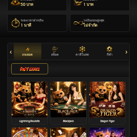
50 บาท
1 บาท
ระยะเวลาฝากเงิน
วงเงินถอนสูงสุด
1 นาที
ไม่จำกัด
‹
›
เกมฮอต
สล็อต
คาสิโนสด
กีฬา
ห
HOT GAMES
Lightning Roulette
Blackjack
Dragon Tiger