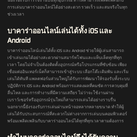
นี้ยังรองรับการใช้งานบนทุกอุปกรณ์ ทำให้สามารถเพลิดเพลินกับ
การเล่นบาคาร่าออนไลน์ได้อย่างสะดวก รวดเร็ว และสมจริงในทุก
ช่วงเวลา
บาคาร่าออนไลน์เล่นได้ทั้ง iOS และ
Android
บาคาร่าออนไลน์เล่นได้ทั้ง iOS และ Android ช่วยให้ผู้เล่นสามารถ
เข้าเล่นเกมได้อย่างสะดวกผ่านสมาร์ทโฟนและแท็บเล็ตทุกที่ทุก
เวลา โดยไม่จำเป็นต้องติดตั้งอุปกรณ์หรือโปรแกรมที่ซับซ้อน เพียง
เชื่อมต่ออินเทอร์เน็ตก็สามารถเข้าสู่ระบบ เลือกโต๊ะเดิมพัน และเริ่ม
เล่นได้ทันที แพลตฟอร์มส่วนใหญ่ได้รับการพัฒนาให้รองรับทั้งระบบ
ปฏิบัติการ iOS และ Android พร้อมการแสดงผลที่คมชัด การควบคุมที่
ลื่นไหล และการทำงานที่มีความเสถียร ไม่ว่าจะใช้งานผ่าน
เบราว์เซอร์หรืออุปกรณ์รุ่นใหม่ก็สามารถเล่นได้อย่างราบรื่น
นอกจากนี้ยังรองรับการเล่นผ่านหน้าจอหลากหลายขนาด ทำให้ผู้
เล่นได้รับประสบการณ์ที่สะดวกไม่ต่างจากการเล่นบนคอมพิวเตอร์
พร้อมเพลิดเพลินกับบาคาร่าออนไลน์ได้ทุกที่ทุกเวลาตามต้องการ