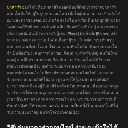
บาคาร่า
ออนไลน์ คือเกมคาสิโนยอดนิยมที่พัฒนามาจากบาคาร่า
แบบดั้งเดิมให้อยู่ในรูปแบบออนไลน์ เพื่อให้ผู้เล่นสามารถเข้าเล่นได้
อย่างสะดวกผ่านคอมพิวเตอร์ สมาร์ทโฟน หรือแท็บเล็ตทุกที่ทุกเวลา
โดยยังคงใช้กติกาการเล่นเช่นเดียวกับคาสิโนทั่วไป ผู้เล่นสามารถ
เลือกวางเดิมพันได้ระหว่างฝั่งผู้เล่น (Player) ฝั่งเจ้ามือ (Banker) หรือ
ผลเสมอ (Tie) ก่อนระบบเปิดไพ่เพื่อหาผู้ชนะในแต่ละรอบ ด้วยรูป
แบบการเล่นที่เข้าใจง่าย ใช้เวลาเล่นเพียงไม่กี่นาทีต่อรอบ และไม่
จำเป็นต้องมีประสบการณ์มาก่อน จึงเหมาะสำหรับทั้งผู้เล่นมือใหม่
และผู้เล่นที่มีประสบการณ์ ปัจจุบันบาคาร่าออนไลน์ได้รับการ
พัฒนาอย่างต่อเนื่อง ทั้งด้านระบบการเล่น ความเสถียรของ
แพลตฟอร์ม เทคโนโลยีการถ่ายทอดสดแบบเรียลไทม์ และระบบ
รักษาความปลอดภัยที่ได้มาตรฐาน ทำให้ผู้เล่นสามารถสัมผัส
บรรยากาศเสมือนอยู่ในคาสิโนจริง พร้อมภาพและเสียงคุณภาพสูง
รองรับการใช้งานบนทุกอุปกรณ์ และเข้าเล่นได้อย่างราบรื่นตลอด
เวลา ด้วยความสะดวก ความรวดเร็ว และประสบการณ์การเล่นที่
ทันสมัย จึงทำให้บาคาร่าออนไลน์กลายเป็นหนึ่งในเกมคาสิโนที่ได้
รับความนิยมจากผู้เล่นทั่วโลกอย่างต่อเนื่อง