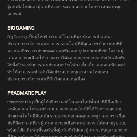
ผู้เล่นมือใหม่และผู้เล่นที่ต้องการความสะดวกในการเล่นผ่านทุก
อุปกรณ์
BIG GAMING
Big Gaming เป็นผู้ให้บริการคาสิโนสดที่มุ่งเน้นการนำเสนอ
ประสบการณ์การเล่นบาคาร่าออนไลน์ที่มีคุณภาพ ด้วยระบบที่มี
ความเสถียร การถ่ายทอดสดคมชัด และรูปแบบเกมที่เข้าใจง่าย ผู้
เล่นสามารถเลือกโต๊ะบาคาร่าได้หลากหลายตามระดับเงินเดิมพัน
อีกทั้งยังรองรับการเล่นผ่านสมาร์ทโฟน แท็บเล็ต และคอมพิวเตอร์
ทำให้สามารถเข้าเล่นได้อย่างสะดวกทุกเวลา พร้อมมอบ
ประสบการณ์การเล่นที่ลื่นไหลและต่อเนื่อง
PRAGMATIC PLAY
Pragmatic Play เป็นผู้ให้บริการคาสิโนออนไลน์ชั้นนำที่มีชื่อเสียง
ระดับสากล โดยเฉพาะเกมบาคาร่าออนไลน์ที่ได้รับการออกแบบ
ด้วยเทคโนโลยีทันสมัย ระบบถ่ายทอดสดคุณภาพสูง และการเชื่อม
ต่อที่มีความเสถียร ผู้เล่นสามารถเลือกเล่นบาคาร่าได้หลายรูปแบบ
พร้อมโต๊ะเดิมพันที่รองรับทั้งผู้เล่นทั่วไปและผู้เล่นระดับสูง นอกจาก