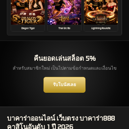
Dragon Tiger
Thai Sic Bo
Lightning Roulette
คืนยอดเล่นสล็อต 5%
สำหรับสมาชิกใหม่ เป็นไปตามข้อกำหนดและเงื่อนไข
รับโบนัสเลย
บาคาร่าออนไลน์ เว็บตรง บาคาร่า888
คาสิโนอันดับ 1 ปี 2026