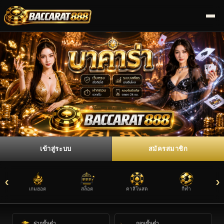
เข้าสู่ระบบ
สมัครสมาชิก
‹
›
เกมฮอต
สล็อต
คาสิโนสด
กีฬา
ฝากขั้นต่ำ
ถอนขั้นต่ำ