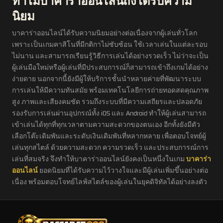
ทำไมบาคาร่าออนไลน์ถึงได้รับความ
นิยม
บาคาร่าออนไลน์ได้รับความนิยมอย่างต่อเนื่องจากผู้เล่นทั่วโลก
เพราะเป็นเกมคาสิโนที่มีกติกาไม่ซับซ้อน ใช้เวลาเล่นในแต่ละรอบ
ไม่นาน และสามารถเรียนรู้วิธีการเล่นได้อย่างรวดเร็ว ไม่ว่าจะเป็น
ผู้เล่นมือใหม่หรือผู้เล่นที่มีประสบการณ์ก็สามารถเข้าถึงเกมได้อย่าง
ง่ายดาย นอกจากนี้ยังมีผู้ให้บริการชั้นนำหลายค่ายที่พัฒนาระบบ
การเล่นให้มีความทันสมัย พร้อมเทคโนโลยีการถ่ายทอดสดคุณภาพ
สูง ภาพและเสียงคมชัด รวมถึงระบบที่มีความเสถียรและปลอดภัย
รองรับการเล่นผ่านอุปกรณ์ทั้ง iOS และ Android ทำให้ผู้เล่นสามารถ
เข้าเล่นได้ทุกที่ทุกเวลาตามความสะดวกของตนเอง อีกทั้งยังมีตัว
เลือกโต๊ะเดิมพันและระดับเงินเดิมพันที่หลากหลาย เพื่อตอบโจทย์ผู้
เล่นทุกสไตล์ ด้วยความสะดวก ความรวดเร็ว และประสบการณ์การ
เล่นที่สมจริง จึงทำให้บาคาร่าออนไลน์ยังคงเป็นหนึ่งในเกม
บาคาร่า
ออนไลน์
ยอดนิยมที่ได้รับความไว้วางใจและมีผู้เล่นเพิ่มขึ้นอย่างต่อ
เนื่อง พร้อมตอบโจทย์ไลฟ์สไตล์ของผู้เล่นในยุคดิจิทัลได้อย่างลงตัว