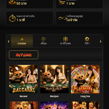
50 บาท
1 บาท
ระยะเวลาฝากเงิน
วงเงินถอนสูงสุด
1 นาที
ไม่จำกัด
‹
›
เกมฮอต
สล็อต
คาสิโนสด
กีฬา
ห
HOT GAMES
Baccarat
Blackjack
Crazy Time