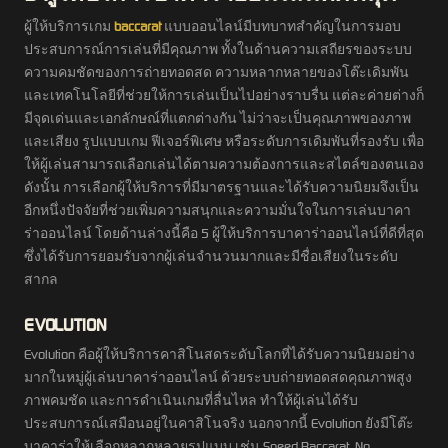
ผู้ให้บริการเกม
baccarat
แบบออนไลน์มีบทบาทสำคัญในการมอบ
ประสบการณ์การเล่นที่มีคุณภาพ ทั้งในด้านความเสถียรของระบบ
ความคมชัดของการถ่ายทอดสด ความหลากหลายของโต๊ะเดิมพัน
และเทคโนโลยีที่ช่วยให้การเล่นเป็นไปอย่างราบรื่น แต่ละค่ายต่างก็
มีจุดเด่นและเอกลักษณ์ที่แตกต่างกัน ไม่ว่าจะเป็นคุณภาพของภาพ
และเสียง รูปแบบเกม ฟีเจอร์พิเศษ หรือระดับการเดิมพันที่รองรับ เพื่อ
ให้ผู้เล่นสามารถเลือกเล่นได้ตามความต้องการและสไตล์ของตนเอง
ดังนั้น การเลือกผู้ให้บริการที่มีมาตรฐานและได้รับความนิยมจึงเป็น
อีกหนึ่งปัจจัยที่ช่วยเพิ่มความสนุกและความมั่นใจในการเล่นบาคา
ร่าออนไลน์ โดยด้านล่างนี้คือ 5 ผู้ให้บริการบาคาร่าออนไลน์ที่ดีที่สุด
ซึ่งได้รับการยอมรับจากผู้เล่นจำนวนมากและมีชื่อเสียงในระดับ
สากล
EVOLUTION
Evolution คือผู้ให้บริการคาสิโนสดระดับโลกที่ได้รับความนิยมอย่าง
มากในหมู่ผู้เล่นบาคาร่าออนไลน์ ด้วยระบบถ่ายทอดสดคุณภาพสูง
ภาพคมชัด และการดำเนินเกมที่ลื่นไหล ทำให้ผู้เล่นได้รับ
ประสบการณ์เสมือนอยู่ในคาสิโนจริง นอกจากนี้ Evolution ยังมีโต๊ะ
บาคาร่าให้เลือกหลากหลายรูปแบบ เช่น Speed Baccarat, No