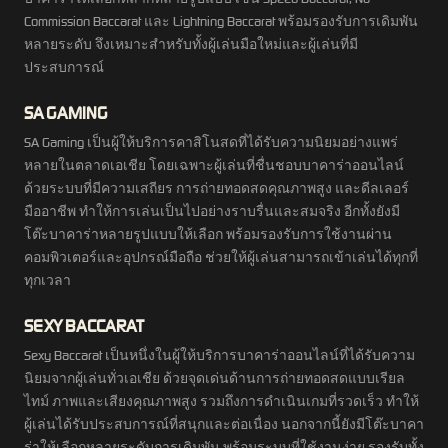
Commission Baccarat และ Lightning Baccarat พร้อมรองรับการเดิมพัน
หลายระดับ จึงเหมาะสำหรับทั้งผู้เล่นมือใหม่และผู้เล่นที่มี
ประสบการณ์
SA GAMING
SA Gaming เป็นผู้ให้บริการคาสิโนสดที่ได้รับความนิยมอย่างแพร่
หลายในตลาดเอเชีย โดยเฉพาะผู้เล่นที่ชื่นชอบบาคาร่าออนไลน์
ด้วยระบบที่มีความเสถียร การถ่ายทอดสดคุณภาพสูง และดีลเลอร์
มืออาชีพ ทำให้การเล่นเป็นไปอย่างราบรื่นและสมจริง อีกทั้งยังมี
โต๊ะบาคาร่าหลายรูปแบบให้เลือก พร้อมรองรับการใช้งานผ่าน
คอมพิวเตอร์และอุปกรณ์มือถือ ช่วยให้ผู้เล่นสามารถเข้าเล่นได้ทุกที่
ทุกเวลา
SEXY BACCARAT
Sexy Baccarat เป็นหนึ่งในผู้ให้บริการบาคาร่าออนไลน์ที่ได้รับความ
นิยมจากผู้เล่นทั่วเอเชีย ด้วยจุดเด่นด้านการถ่ายทอดสดแบบเรียล
ไทม์ ภาพและเสียงคุณภาพสูง รวมถึงการดำเนินเกมที่รวดเร็ว ทำให้
ผู้เล่นได้รับประสบการณ์ที่สนุกและต่อเนื่อง นอกจากนี้ยังมีโต๊ะบาคา
ร่าให้เลือกหลายระดับการเดิมพัน พร้อมระบบที่ใช้งานง่าย รองรับทั้ง