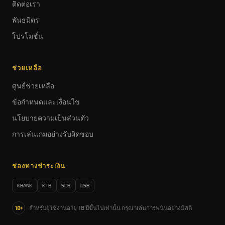
ติดต่อเรา
พันธมิตร
โปรโมชั่น
ช่วยเหลือ
ศูนย์ช่วยเหลือ
ข้อกำหนดและเงื่อนไข
นโยบายความเป็นส่วนตัว
การเล่นเกมอย่างรับผิดชอบ
ช่องทางชำระเงิน
KBANK
KTB
SCB
GSB
สำหรับผู้ใช้งานอายุ 18 ปีขึ้นไปเท่านั้น กรุณาเล่นการพนันอย่างมีสติ
18+