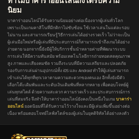
ทำไมบาคาร่าออนไลน์ถึงได้รับความ
นิยม
บาคาร่าออนไลน์ได้รับความนิยมอย่างต่อเนื่องจากผู้เล่นทั่วโลก
เพราะเป็นเกมคาสิโนที่มีกติกาไม่ซับซ้อน ใช้เวลาเล่นในแต่ละรอบ
ไม่นาน และสามารถเรียนรู้วิธีการเล่นได้อย่างรวดเร็ว ไม่ว่าจะเป็น
ผู้เล่นมือใหม่หรือผู้เล่นที่มีประสบการณ์ก็สามารถเข้าถึงเกมได้อย่าง
ง่ายดาย นอกจากนี้ยังมีผู้ให้บริการชั้นนำหลายค่ายที่พัฒนาระบบ
การเล่นให้มีความทันสมัย พร้อมเทคโนโลยีการถ่ายทอดสดคุณภาพ
สูง ภาพและเสียงคมชัด รวมถึงระบบที่มีความเสถียรและปลอดภัย
รองรับการเล่นผ่านอุปกรณ์ทั้ง iOS และ Android ทำให้ผู้เล่นสามารถ
เข้าเล่นได้ทุกที่ทุกเวลาตามความสะดวกของตนเอง อีกทั้งยังมีตัว
เลือกโต๊ะเดิมพันและระดับเงินเดิมพันที่หลากหลาย เพื่อตอบโจทย์ผู้
เล่นทุกสไตล์ ด้วยความสะดวก ความรวดเร็ว และประสบการณ์การ
เล่นที่สมจริง จึงทำให้บาคาร่าออนไลน์ยังคงเป็นหนึ่งในเกม
บาคาร่า
ออนไลน์
ยอดนิยมที่ได้รับความไว้วางใจและมีผู้เล่นเพิ่มขึ้นอย่างต่อ
เนื่อง พร้อมตอบโจทย์ไลฟ์สไตล์ของผู้เล่นในยุคดิจิทัลได้อย่างลงตัว