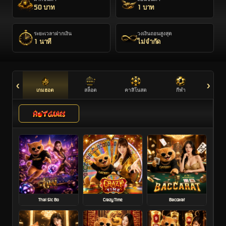
50 บาท
1 บาท
ระยะเวลาฝากเงิน
วงเงินถอนสูงสุด
1 นาที
ไม่จำกัด
‹
›
เกมฮอต
สล็อต
คาสิโนสด
กีฬา
ห
HOT GAMES
Thai Sic Bo
Crazy Time
Baccarat