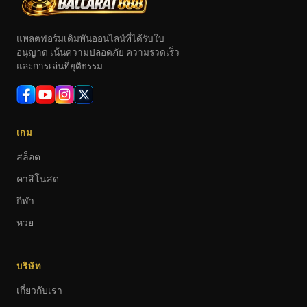
แพลตฟอร์มเดิมพันออนไลน์ที่ได้รับใบ
อนุญาต เน้นความปลอดภัย ความรวดเร็ว
และการเล่นที่ยุติธรรม
เกม
สล็อต
คาสิโนสด
กีฬา
หวย
บริษัท
เกี่ยวกับเรา