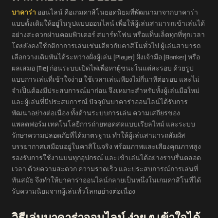
บาคาร่า
ออนไลน์ คือเกมคาสิโนยอดนิยมที่พัฒนามาจากบาคาร่า
แบบดั้งเดิมให้อยู่ในรูปแบบออนไลน์ เพื่อให้ผู้เล่นสามารถเข้าเล่นได้
อย่างสะดวกผ่านคอมพิวเตอร์ สมาร์ทโฟน หรือแท็บเล็ตทุกที่ทุกเวลา
โดยยังคงใช้กติกาการเล่นเช่นเดียวกับคาสิโนทั่วไป ผู้เล่นสามารถ
เลือกวางเดิมพันได้ระหว่างฝั่งผู้เล่น (Player) ฝั่งเจ้ามือ (Banker) หรือ
ผลเสมอ (Tie) ก่อนระบบเปิดไพ่เพื่อหาผู้ชนะในแต่ละรอบ ด้วยรูป
แบบการเล่นที่เข้าใจง่าย ใช้เวลาเล่นเพียงไม่กี่นาทีต่อรอบ และไม่
จำเป็นต้องมีประสบการณ์มาก่อน จึงเหมาะสำหรับทั้งผู้เล่นมือใหม่
และผู้เล่นที่มีประสบการณ์ ปัจจุบันบาคาร่าออนไลน์ได้รับการ
พัฒนาอย่างต่อเนื่อง ทั้งด้านระบบการเล่น ความเสถียรของ
แพลตฟอร์ม เทคโนโลยีการถ่ายทอดสดแบบเรียลไทม์ และระบบ
รักษาความปลอดภัยที่ได้มาตรฐาน ทำให้ผู้เล่นสามารถสัมผัส
บรรยากาศเสมือนอยู่ในคาสิโนจริง พร้อมภาพและเสียงคุณภาพสูง
รองรับการใช้งานบนทุกอุปกรณ์ และเข้าเล่นได้อย่างราบรื่นตลอด
เวลา ด้วยความสะดวก ความรวดเร็ว และประสบการณ์การเล่นที่
ทันสมัย จึงทำให้บาคาร่าออนไลน์กลายเป็นหนึ่งในเกมคาสิโนที่ได้
รับความนิยมจากผู้เล่นทั่วโลกอย่างต่อเนื่อง