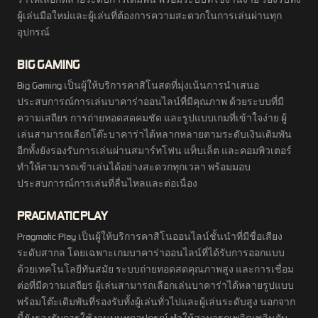
ผู้เล่นมือใหม่และผู้เล่นที่ต้องการความสะดวกในการเล่นผ่านทุก
อุปกรณ์
BIG GAMING
Big Gaming เป็นผู้ให้บริการคาสิโนสดที่มุ่งเน้นการนำเสนอ
ประสบการณ์การเล่นบาคาร่าออนไลน์ที่มีคุณภาพ ด้วยระบบที่มี
ความเสถียร การถ่ายทอดสดคมชัด และรูปแบบเกมที่เข้าใจง่าย ผู้
เล่นสามารถเลือกโต๊ะบาคาร่าได้หลากหลายตามระดับเงินเดิมพัน
อีกทั้งยังรองรับการเล่นผ่านสมาร์ทโฟน แท็บเล็ต และคอมพิวเตอร์
ทำให้สามารถเข้าเล่นได้อย่างสะดวกทุกเวลา พร้อมมอบ
ประสบการณ์การเล่นที่ลื่นไหลและต่อเนื่อง
PRAGMATIC PLAY
Pragmatic Play เป็นผู้ให้บริการคาสิโนออนไลน์ชั้นนำที่มีชื่อเสียง
ระดับสากล โดยเฉพาะเกมบาคาร่าออนไลน์ที่ได้รับการออกแบบ
ด้วยเทคโนโลยีทันสมัย ระบบถ่ายทอดสดคุณภาพสูง และการเชื่อม
ต่อที่มีความเสถียร ผู้เล่นสามารถเลือกเล่นบาคาร่าได้หลายรูปแบบ
พร้อมโต๊ะเดิมพันที่รองรับทั้งผู้เล่นทั่วไปและผู้เล่นระดับสูง นอกจาก