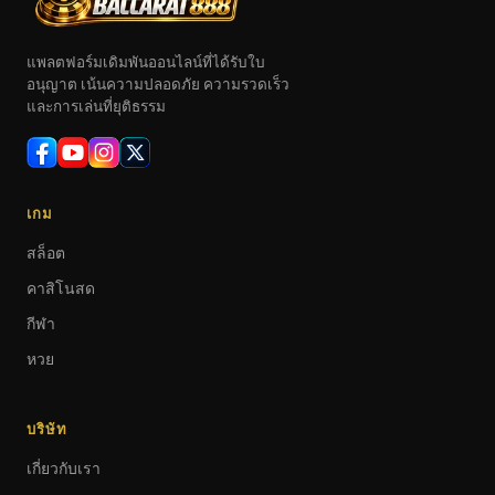
แพลตฟอร์มเดิมพันออนไลน์ที่ได้รับใบ
อนุญาต เน้นความปลอดภัย ความรวดเร็ว
และการเล่นที่ยุติธรรม
เกม
สล็อต
คาสิโนสด
กีฬา
หวย
บริษัท
เกี่ยวกับเรา