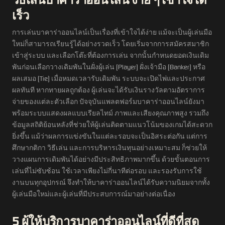
วิธีเล่นบาคาร่าออนไลน์ ง่าย ๆ เข้าใจได้
เร็ว
การเล่นบาคาร่าออนไลน์เป็นเรื่องที่เข้าใจได้ง่าย แม้จะเป็นผู้เล่นมือ
ใหม่ก็สามารถเรียนรู้ได้อย่างรวดเร็ว โดยเริ่มจากการสมัครสมาชิก
เข้าสู่ระบบ และเลือกโต๊ะที่ต้องการเล่น จากนั้นกำหนดยอดเงินเดิม
พันก่อนเลือกวางเดิมพันในฝั่งผู้เล่น (Player) ฝั่งเจ้ามือ (Banker) หรือ
ผลเสมอ (Tie) เมื่อหมดเวลารับเดิมพัน ระบบจะเปิดไพ่และประกาศ
ผลทันที หากทายผลถูกต้อง ผู้เล่นจะได้รับเงินรางวัลตามอัตราการ
จ่ายของแต่ละตัวเลือก ปัจจุบันแพลตฟอร์มบาคาร่าออนไลน์ยังมา
พร้อมระบบแสดงผลแบบเรียลไทม์ ภาพและเสียงคุณภาพสูง รวมถึง
ข้อมูลสถิติย้อนหลังที่ช่วยให้ผู้เล่นติดตามแนวโน้มของเกมได้สะดวก
ยิ่งขึ้น แม้ว่าผลการแข่งขันในแต่ละรอบจะเป็นอิสระต่อกัน แต่การ
ศึกษากติกา วิธีเล่น และการบริหารเงินทุนอย่างเหมาะสม ก็ช่วยให้
วางแผนการเดิมพันได้อย่างมีประสิทธิภาพมากขึ้น ด้วยขั้นตอนการ
เล่นที่ไม่ซับซ้อน ใช้เวลาเพียงไม่กี่นาทีต่อรอบ และรองรับการใช้
งานบนทุกอุปกรณ์ จึงทำให้บาคาร่าออนไลน์ได้รับความนิยมจากทั้ง
ผู้เล่นมือใหม่และผู้เล่นที่มีประสบการณ์มาอย่างต่อเนื่อง
5 ผู้ให้บริการบาคาร่าออนไลน์ที่ดีที่สุด