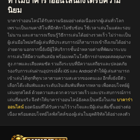
ทำไมบาคาร่าออนไลน์ถึงได้รับความ
นิยม
บาคาร่าออนไลน์ได้รับความนิยมอย่างต่อเนื่องจากผู้เล่นทั่วโลก
เพราะเป็นเกมคาสิโนที่มีกติกาไม่ซับซ้อน ใช้เวลาเล่นในแต่ละรอบ
ไม่นาน และสามารถเรียนรู้วิธีการเล่นได้อย่างรวดเร็ว ไม่ว่าจะเป็น
ผู้เล่นมือใหม่หรือผู้เล่นที่มีประสบการณ์ก็สามารถเข้าถึงเกมได้อย่าง
ง่ายดาย นอกจากนี้ยังมีผู้ให้บริการชั้นนำหลายค่ายที่พัฒนาระบบ
การเล่นให้มีความทันสมัย พร้อมเทคโนโลยีการถ่ายทอดสดคุณภาพ
สูง ภาพและเสียงคมชัด รวมถึงระบบที่มีความเสถียรและปลอดภัย
รองรับการเล่นผ่านอุปกรณ์ทั้ง iOS และ Android ทำให้ผู้เล่นสามารถ
เข้าเล่นได้ทุกที่ทุกเวลาตามความสะดวกของตนเอง อีกทั้งยังมีตัว
เลือกโต๊ะเดิมพันและระดับเงินเดิมพันที่หลากหลาย เพื่อตอบโจทย์ผู้
เล่นทุกสไตล์ ด้วยความสะดวก ความรวดเร็ว และประสบการณ์การ
เล่นที่สมจริง จึงทำให้บาคาร่าออนไลน์ยังคงเป็นหนึ่งในเกม
บาคาร่า
ออนไลน์
ยอดนิยมที่ได้รับความไว้วางใจและมีผู้เล่นเพิ่มขึ้นอย่างต่อ
เนื่อง พร้อมตอบโจทย์ไลฟ์สไตล์ของผู้เล่นในยุคดิจิทัลได้อย่างลงตัว