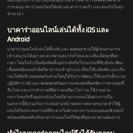
นี้ยังรองรับการใช้งานบนทุกอุปกรณ์ ทำให้สามารถเพลิดเพลินกับ
การเล่นบาคาร่าออนไลน์ได้อย่างสะดวก รวดเร็ว และสมจริงในทุก
ช่วงเวลา
บาคาร่าออนไลน์เล่นได้ทั้ง iOS และ
Android
บาคาร่าออนไลน์เล่นได้ทั้ง iOS และ Android ช่วยให้ผู้เล่นสามารถ
เข้าเล่นเกมได้อย่างสะดวกผ่านสมาร์ทโฟนและแท็บเล็ตทุกที่ทุก
เวลา โดยไม่จำเป็นต้องติดตั้งอุปกรณ์หรือโปรแกรมที่ซับซ้อน เพียง
เชื่อมต่ออินเทอร์เน็ตก็สามารถเข้าสู่ระบบ เลือกโต๊ะเดิมพัน และเริ่ม
เล่นได้ทันที แพลตฟอร์มส่วนใหญ่ได้รับการพัฒนาให้รองรับทั้งระบบ
ปฏิบัติการ iOS และ Android พร้อมการแสดงผลที่คมชัด การควบคุมที่
ลื่นไหล และการทำงานที่มีความเสถียร ไม่ว่าจะใช้งานผ่าน
เบราว์เซอร์หรืออุปกรณ์รุ่นใหม่ก็สามารถเล่นได้อย่างราบรื่น
นอกจากนี้ยังรองรับการเล่นผ่านหน้าจอหลากหลายขนาด ทำให้ผู้
เล่นได้รับประสบการณ์ที่สะดวกไม่ต่างจากการเล่นบนคอมพิวเตอร์
พร้อมเพลิดเพลินกับบาคาร่าออนไลน์ได้ทุกที่ทุกเวลาตามต้องการ