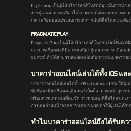
Big Gaming เป็นผู้ให้บริการคาสิโนสดที่มุ่งเน้นกา
ง่าย ผู้เล่นสามารถเลือกโต๊ะบาคาร่าได้หลากหลายตามร
เวลา พร้อมมอบประสบการณ์การเล่นที่ลื่นไหลและต่อเน
PRAGMATIC PLAY
Pragmatic Play เป็นผู้ให้บริการคาสิโนออนไลน์ชั้น
และการเชื่อมต่อที่มีความเสถียร ผู้เล่นสามารถเลือกเล่
อุปกรณ์ ทำให้สามารถเพลิดเพลินกับการเล่นบาคาร่าอ
บาคาร่าออนไลน์เล่นได้ทั้ง iOS และ
บาคาร่าออนไลน์เล่นได้ทั้ง iOS และ Android ช่วยให้ผ
ซับซ้อน เพียงเชื่อมต่ออินเทอร์เน็ตก็สามารถเข้าสู่ระ
พร้อมการแสดงผลที่คมชัด การควบคุมที่ลื่นไหล และการท
การเล่นผ่านหน้าจอหลากหลายขนาด ทำให้ผู้เล่นได้รับ
ทำไมบาคาร่าออนไลน์ถึงได้รับคว