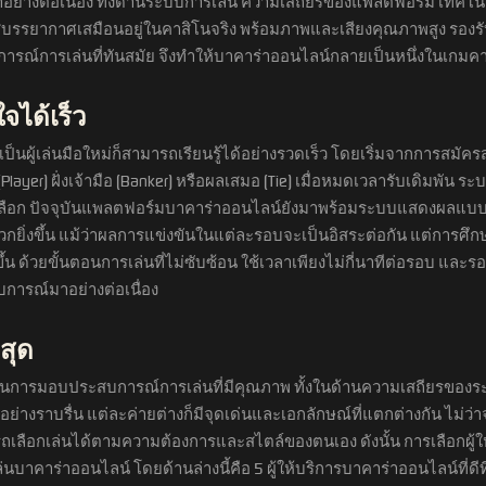
าอย่างต่อเนื่อง ทั้งด้านระบบการเล่น ความเสถียรของแพลตฟอร์ม เทค
สบรรยากาศเสมือนอยู่ในคาสิโนจริง พร้อมภาพและเสียงคุณภาพสูง รองรับ
ารเล่นที่ทันสมัย จึงทำให้บาคาร่าออนไลน์กลายเป็นหนึ่งในเกมคาสิโนท
ใจได้เร็ว
เป็นผู้เล่นมือใหม่ก็สามารถเรียนรู้ได้อย่างรวดเร็ว โดยเริ่มจากการสมัคร
(Player) ฝั่งเจ้ามือ (Banker) หรือผลเสมอ (Tie) เมื่อหมดเวลารับเดิมพั
วเลือก ปัจจุบันแพลตฟอร์มบาคาร่าออนไลน์ยังมาพร้อมระบบแสดงผลแบบเร
วกยิ่งขึ้น แม้ว่าผลการแข่งขันในแต่ละรอบจะเป็นอิสระต่อกัน แต่การศึก
น ด้วยขั้นตอนการเล่นที่ไม่ซับซ้อน ใช้เวลาเพียงไม่กี่นาทีต่อรอบ แล
สบการณ์มาอย่างต่อเนื่อง
่สุด
การมอบประสบการณ์การเล่นที่มีคุณภาพ ทั้งในด้านความเสถียรขอ
อย่างราบรื่น แต่ละค่ายต่างก็มีจุดเด่นและเอกลักษณ์ที่แตกต่างกัน ไม
ามารถเลือกเล่นได้ตามความต้องการและสไตล์ของตนเอง ดังนั้น การเลือกผู้
นบาคาร่าออนไลน์ โดยด้านล่างนี้คือ 5 ผู้ให้บริการบาคาร่าออนไลน์ที่ดีท