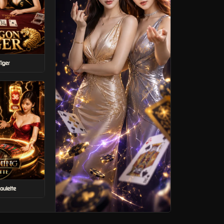
iger
oulette