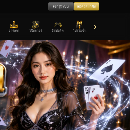
เข้าสู่ระบบ
สมัครสมาชิก
›
อาร์เคด
โป๊กเกอร์
อีสปอร์ต
โปรโมชั่น