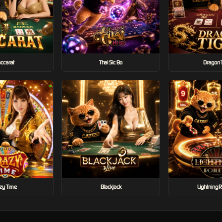
ccarat
Thai Sic Bo
Dragon T
zy Time
Blackjack
Lightning R