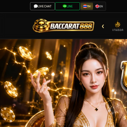
LIVE CHAT
LINE
TH
EN
‹
เกมฮอต