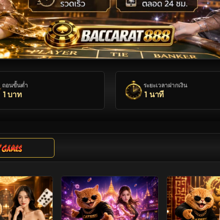
ถอนขั้นต่ำ
ระยะเวลาฝากเงิน
1 บาท
1 นาที
HOT GAMES