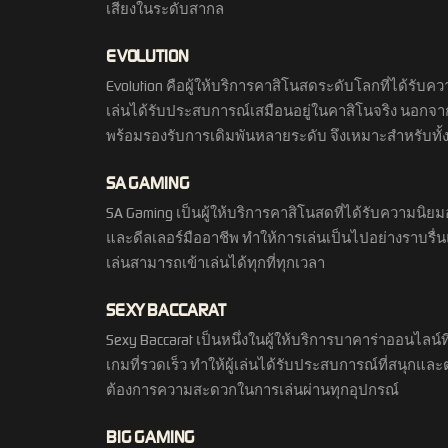
เสียงในระดับสากล
EVOLUTION
Evolution คือผู้ให้บริการคาสิโนสดระดับโลกที่ได้รั
เล่นได้รับประสบการณ์เสมือนอยู่ในคาสิโนจริง นอกจากนี
พร้อมรองรับการเดิมพันหลายระดับ จึงเหมาะสำหรับทั้งผู
SA GAMING
SA Gaming เป็นผู้ให้บริการคาสิโนสดที่ได้รับความนิ
และดีลเลอร์มืออาชีพ ทำให้การเล่นเป็นไปอย่างราบรื่น
เล่นสามารถเข้าเล่นได้ทุกที่ทุกเวลา
SEXY BACCARAT
Sexy Baccarat เป็นหนึ่งในผู้ให้บริการบาคาร่าออนไลน
เกมที่รวดเร็ว ทำให้ผู้เล่นได้รับประสบการณ์ที่สนุกและต
ต้องการความสะดวกในการเล่นผ่านทุกอุปกรณ์
BIG GAMING