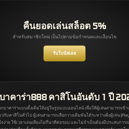
คืนยอดเล่นสล็อต 5%
สำหรับสมาชิกใหม่ เป็นไปตามข้อกำหนดและเงื่อนไข
รับโบนัสเลย
บาคาร่า888 คาสิโนอันดับ 1 ปี 20
าคาร่าแบบดั้งเดิมให้อยู่ในรูปแบบออนไลน์ เพื่อให้ผู้เล่นสามารถเข้า
กับคาสิโนทั่วไป ผู้เล่นสามารถเลือกวางเดิมพันได้ระหว่างฝั่งผู้เล่น (Play
จง่าย ใช้เวลาเล่นเพียงไม่กี่นาทีต่อรอบ และไม่จำเป็นต้องมีประสบการณ์มา