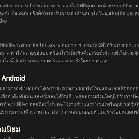
รนำเสนอประสบการณ์การเล่นบาคาร่าออนไลน์ที่มีคุณภาพ ด้วยระบบที่มีค
ะดับเงินเดิมพัน อีกทั้งยังรองรับการเล่นผ่านสมาร์ทโฟน แท็บเล็ต และค
ื่อง
นำที่มีชื่อเสียงระดับสากล โดยเฉพาะเกมบาคาร่าออนไลน์ที่ได้รับการอ
นบาคาร่าได้หลายรูปแบบ พร้อมโต๊ะเดิมพันที่รองรับทั้งผู้เล่นทั่วไปและผ
อนไลน์ได้อย่างสะดวก รวดเร็ว และสมจริงในทุกช่วงเวลา
 Android
ู้เล่นสามารถเข้าเล่นเกมได้อย่างสะดวกผ่านสมาร์ทโฟนและแท็บเล็ตทุกที่ท
บบ เลือกโต๊ะเดิมพัน และเริ่มเล่นได้ทันที แพลตฟอร์มส่วนใหญ่ได้รับการพ
ำงานที่มีความเสถียร ไม่ว่าจะใช้งานผ่านเบราว์เซอร์หรืออุปกรณ์รุ่นให
ประสบการณ์ที่สะดวกไม่ต่างจากการเล่นบนคอมพิวเตอร์ พร้อมเพลิดเพลิ
ามนิยม