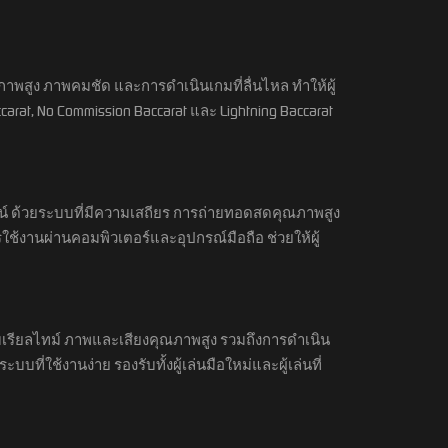
าพสูง ภาพคมชัด และการดำเนินเกมที่ลื่นไหล ทำให้ผู้
rat, No Commission Baccarat และ Lightning Baccarat
ลน์ ด้วยระบบที่มีความเสถียร การถ่ายทอดสดคุณภาพสูง
ใช้งานผ่านคอมพิวเตอร์และอุปกรณ์มือถือ ช่วยให้ผู้
แบบเรียลไทม์ ภาพและเสียงคุณภาพสูง รวมถึงการดำเนิน
ที่ใช้งานง่าย รองรับทั้งผู้เล่นมือใหม่และผู้เล่นที่