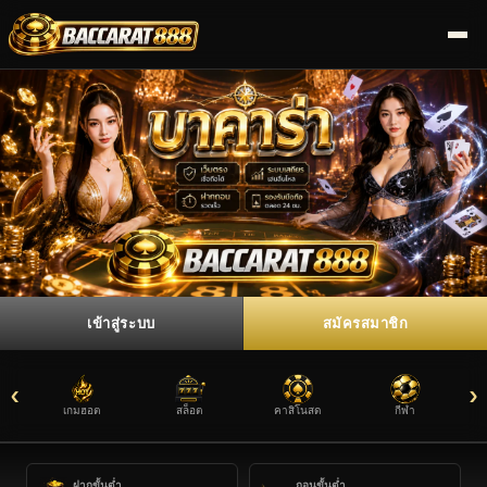
เข้าสู่ระบบ
สมัครสมาชิก
‹
›
เกมฮอต
สล็อต
คาสิโนสด
กีฬา
ฝากขั้นต่ำ
ถอนขั้นต่ำ