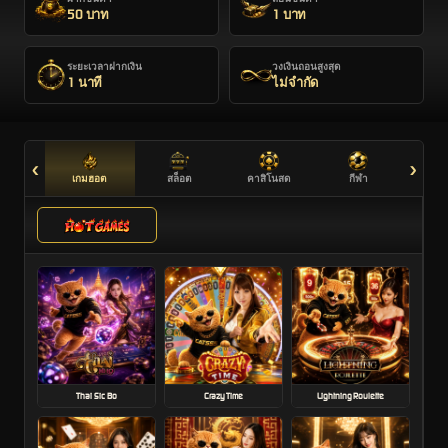
50 บาท
1 บาท
ระยะเวลาฝากเงิน
วงเงินถอนสูงสุด
1 นาที
ไม่จำกัด
‹
›
เกมฮอต
สล็อต
คาสิโนสด
กีฬา
ห
HOT GAMES
Thai Sic Bo
Crazy Time
Lightning Roulette