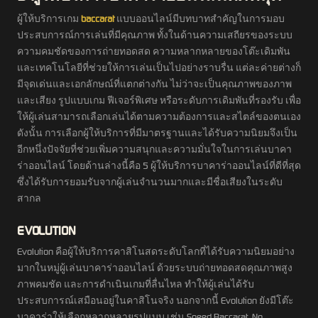
ผู้ให้บริการเกม
baccarat
แบบออนไลน์มีบทบาทสำคัญในการมอบ
ประสบการณ์การเล่นที่มีคุณภาพ ทั้งในด้านความเสถียรของระบบ
ความคมชัดของการถ่ายทอดสด ความหลากหลายของโต๊ะเดิมพัน
และเทคโนโลยีที่ช่วยให้การเล่นเป็นไปอย่างราบรื่น แต่ละค่ายต่างก็
มีจุดเด่นและเอกลักษณ์ที่แตกต่างกัน ไม่ว่าจะเป็นคุณภาพของภาพ
และเสียง รูปแบบเกม ฟีเจอร์พิเศษ หรือระดับการเดิมพันที่รองรับ เพื่อ
ให้ผู้เล่นสามารถเลือกเล่นได้ตามความต้องการและสไตล์ของตนเอง
ดังนั้น การเลือกผู้ให้บริการที่มีมาตรฐานและได้รับความนิยมจึงเป็น
อีกหนึ่งปัจจัยที่ช่วยเพิ่มความสนุกและความมั่นใจในการเล่นบาคา
ร่าออนไลน์ โดยด้านล่างนี้คือ 5 ผู้ให้บริการบาคาร่าออนไลน์ที่ดีที่สุด
ซึ่งได้รับการยอมรับจากผู้เล่นจำนวนมากและมีชื่อเสียงในระดับ
สากล
EVOLUTION
Evolution คือผู้ให้บริการคาสิโนสดระดับโลกที่ได้รับความนิยมอย่าง
มากในหมู่ผู้เล่นบาคาร่าออนไลน์ ด้วยระบบถ่ายทอดสดคุณภาพสูง
ภาพคมชัด และการดำเนินเกมที่ลื่นไหล ทำให้ผู้เล่นได้รับ
ประสบการณ์เสมือนอยู่ในคาสิโนจริง นอกจากนี้ Evolution ยังมีโต๊ะ
บาคาร่าให้เลือกหลากหลายรูปแบบ เช่น Speed Baccarat, No