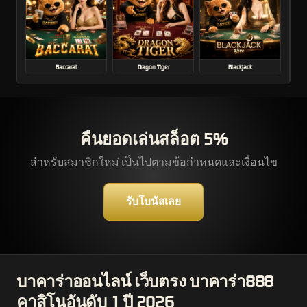
Baccarat
Dragon Tiger
Blackjack
คืนยอดเล่นสล็อต 5%
สำหรับสมาชิกใหม่ เป็นไปตามข้อกำหนดและเงื่อนไข
รับโบนัสเลย
บาคาร่าออนไลน์ เว็บตรง บาคาร่า888
คาสิโนอันดับ 1 ปี 2026