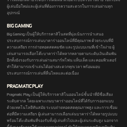
ผู้เล่นมือใหม่และผู้เล่นที่ต้องการความสะดวกในการเล่นผ่านทุก
อุปกรณ์
BIG GAMING
Big Gaming เป็นผู้ให้บริการคาสิโนสดที่มุ่งเน้นการนำเสนอ
ประสบการณ์การเล่นบาคาร่าออนไลน์ที่มีคุณภาพ ด้วยระบบที่มี
ความเสถียร การถ่ายทอดสดคมชัด และรูปแบบเกมที่เข้าใจง่าย ผู้
เล่นสามารถเลือกโต๊ะบาคาร่าได้หลากหลายตามระดับเงินเดิมพัน
อีกทั้งยังรองรับการเล่นผ่านสมาร์ทโฟน แท็บเล็ต และคอมพิวเตอร์
ทำให้สามารถเข้าเล่นได้อย่างสะดวกทุกเวลา พร้อมมอบ
ประสบการณ์การเล่นที่ลื่นไหลและต่อเนื่อง
PRAGMATIC PLAY
Pragmatic Play เป็นผู้ให้บริการคาสิโนออนไลน์ชั้นนำที่มีชื่อเสียง
ระดับสากล โดยเฉพาะเกมบาคาร่าออนไลน์ที่ได้รับการออกแบบ
ด้วยเทคโนโลยีทันสมัย ระบบถ่ายทอดสดคุณภาพสูง และการเชื่อม
ต่อที่มีความเสถียร ผู้เล่นสามารถเลือกเล่นบาคาร่าได้หลายรูปแบบ
พร้อมโต๊ะเดิมพันที่รองรับทั้งผู้เล่นทั่วไปและผู้เล่นระดับสูง นอกจาก